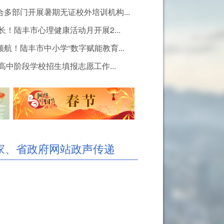
多部门开展暑期无证校外培训机构...
长！陆丰市心理健康活动月开展2...
航！陆丰市中小学“数字赋能教育...
青春“燃”绿茵——陆...
青春
高中阶段学校招生填报志愿工作...
家、省政府网站政声传递