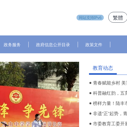
繁體
政务服务
政府信息公开目录
政策文件
教育动态
●
青春赋能乡村 美
●
科普融红韵，五育伴
●
榜样力量！陆丰市
●
非遗“正”起势，青
●
市委教育工委开展