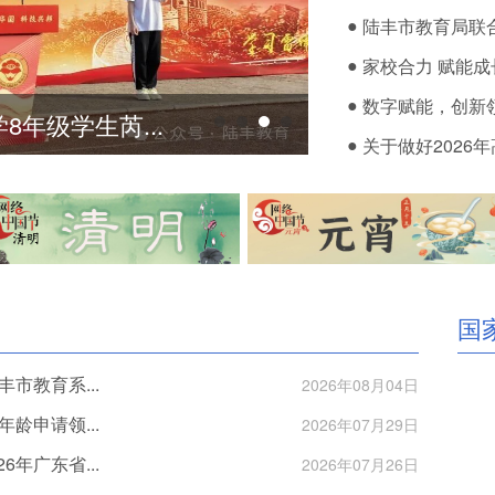
●
陆丰市教育局联合
●
家校合力 赋能成
●
数字赋能，创新领
年级学生芮...
非遗“正”起势，
●
关于做好2026年
国
市教育系...
2026年08月04日
龄申请领...
2026年07月29日
年广东省...
2026年07月26日