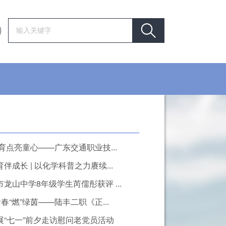
育点亮童心——广东交通职业技...
成长 | 以化学科普之力赓续...
龙山中学8年级学生芮儒彤获评 ...
春“燃”绿茵——陆丰二职《正...
“七一”前夕走访慰问老党员活动