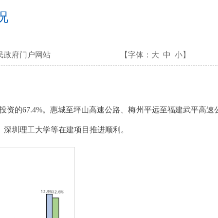
况
民政府门户网站
【字体：
大
中
小
】
计划投资的67.4%。惠城至坪山高速公路、梅州平远至福建武平高速
、深圳理工大学等在建项目推进顺利。