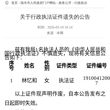
首页
陆丰市人民政府门户网站
政务公开
行政执法
>
>
>
关于行政执法证件遗失的公告
时间 : 2026-03-19 10:14
来源 : 本网
兹有我局
1
名执法人员的《中华人民共和
国行政执法证》不慎遗失，现将有关信息公
告如下：
序
性
姓名
证件类型
证件编号
号
别
191004120
1
林忆和
女
执法证
7
以上证件现声明作废，自本公告发布之
日起即时
失
效。