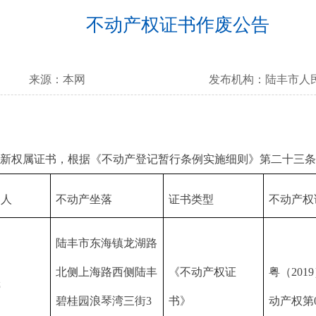
不动产权证书作废公告
来源：
本网
发布机构：
陆丰市人
权属证书，根据《不动产登记暂行条例实施细则》第二十三条
利人
不动产坐落
证书类型
不动产权
陆丰市东海镇龙湖路
北侧上海路西侧陆丰
《
不动产权证
粤（201
婷
碧桂园浪琴湾三街3
书
》
动产权第0