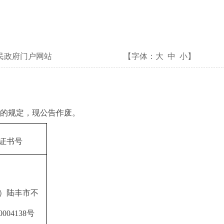
民政府门户网站
【字体：
大
中
小
】
的规定，现公告作废。
证书号
9）陆丰市不
00
4138号