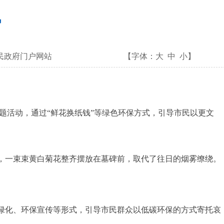
风
民政府门户网站
【字体：
大
中
小
】
题活动，通过“鲜花换纸钱”等绿色环保方式，引导市民以更文
，一束束黄白菊花整齐摆放在墓碑前，取代了往日的烟雾缭绕。
绿化、环保宣传等形式，引导市民群众以低碳环保的方式寄托哀