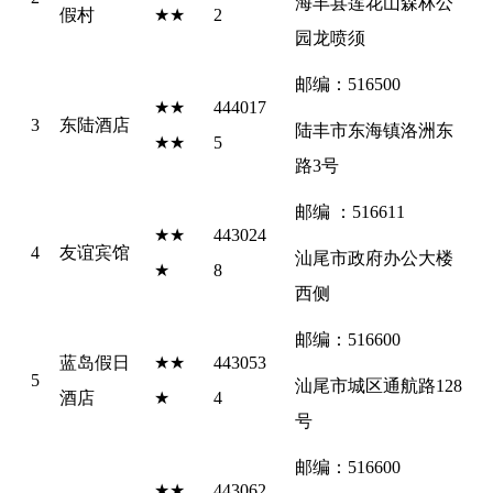
海丰县莲花山森林公
假村
★★
2
园龙喷须
邮编：516500
★★
444017
3
东陆酒店
陆丰市东海镇洛洲东
★★
5
路3号
邮编 ：516611
★★
443024
4
友谊宾馆
汕尾市政府办公大楼
★
8
西侧
邮编：516600
蓝岛假日
★★
443053
5
汕尾市城区通航路128
酒店
★
4
号
邮编：516600
★★
443062