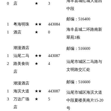
海丰县城红城大道西
0
店
★
3
中段
邮编：516400
1
粤海明珠
★★
443084
海丰县城二环路南新
1
酒店
★
0
翠苑1栋
潮漫酒店
邮编：516600
1
汕尾二马
★★
443087
汕尾市城区二马路与
2
路美食街
★
4
文明路交汇处 
店
邮编：516600
潮漫酒店
1
海滨大道
★★
443087
汕尾市城区海滨大道
3
万达广场
★
5
中段夏楼美南片15-20
店
号