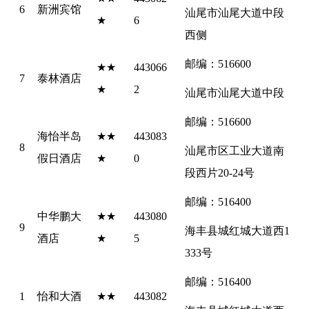
6
新洲宾馆
汕尾市汕尾大道中段
★
6
西侧
邮编：516600
★★
443066
7
泰林酒店
★
2
汕尾市汕尾大道中段
邮编：516600
海怡半岛
★★
443083
8
汕尾市区工业大道南
假日酒店
★
0
段西片20-24号
邮编：516400
中华鹏大
★★
443080
9
海丰县城红城大道西1
酒店
★
5
333号
邮编：516400
1
怡和大酒
★★
443082