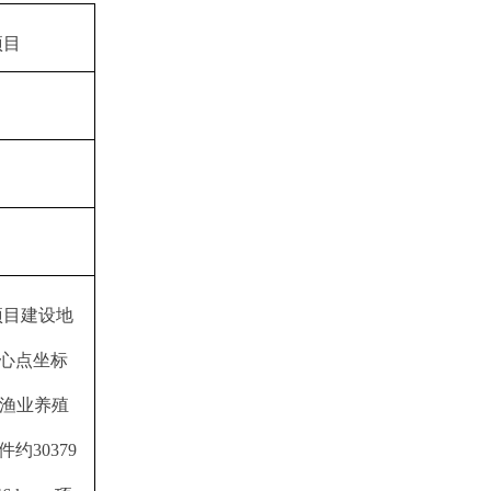
项目
项目建设地
心点坐标
00亩渔业养殖
30379