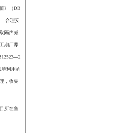
值》（DB
准；合理安
取隔声减
工期厂界
523—2
回填利用的
理，收集
目所在鱼