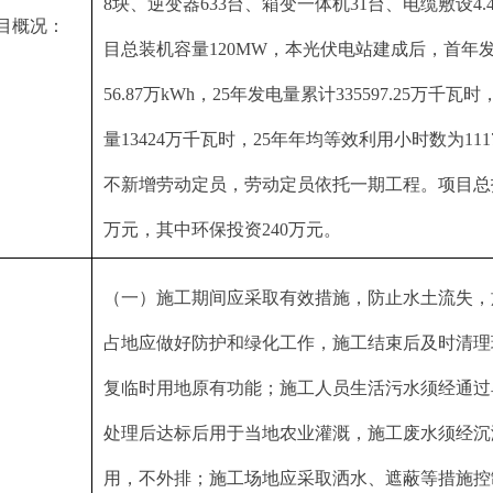
8块、逆变器633台、箱变一体机31台、电缆敷设4.4
目概况：
目总装机容量120MW，本光伏电站建成后，首年发
56.87万kWh，25年发电量累计335597.25万千瓦
量13424万千瓦时，25年年均等效利用小时数为11
不新增劳动定员，劳动定员依托一期工程。项目总投资
万元，其中环保投资240万元。
（一）施工期间应采取有效措施，防止水土流失，
占地应做好防护和绿化工作，施工结束后及时清理
复临时用地原有功能；施工人员生活污水须经通过
处理后达标后用于当地农业灌溉，施工废水须经沉
用，不外排；施工场地应采取洒水、遮蔽等措施控