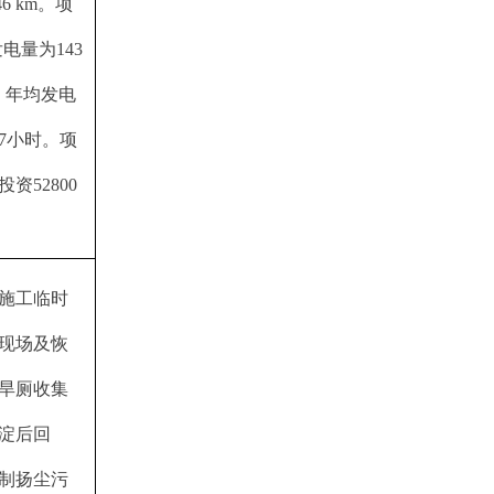
6 km。项
电量为143
时，年均发电
17小时。项
52800
施工临时
现场及恢
旱厕收集
淀后回
制扬尘污