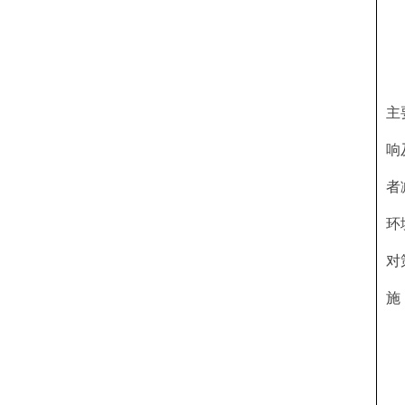
主
响
者
环
对
施