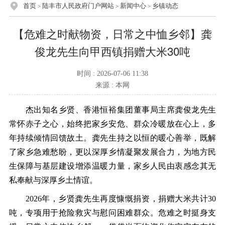
首页
陆丰市人民政府门户网站
新闻中心
乡镇动态
>
>
>
【危难之时献物资，日常之中恤乡邻】龚
俊龙先生向甲西镇捐赠大米30吨
时间 : 2026-07-06 11:38
来源 : 本网
杰出知名乡贤、香港恒裕集团董事局主席龚俊龙先生
常怀赤子之心，始终把家乡安危、群众冷暖放在心上，多
年持续倾情回馈故土。龚先生持之以恒的暖心善举，既解
了家乡急难愁盼，更以深厚乡情凝聚发展合力，为地方民
生保障与基层建设增添温暖力量，家乡人民由衷感念其无
私奉献与深厚乡土情谊。
2026年，乡贤龚先生再度慷慨捐资，捐赠大米共计30
吨，专项用于抢险救灾与慰问困难群众。危难之时挺身支