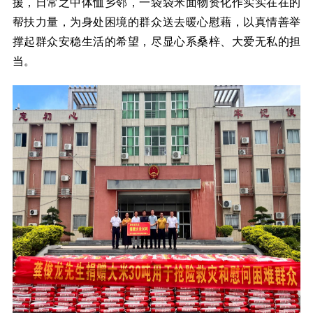
援，日常之中体恤乡邻，一袋袋米面物资化作实实在在的
帮扶力量，为身处困境的群众送去暖心慰藉，以真情善举
撑起群众安稳生活的希望，尽显心系桑梓、大爱无私的担
当。