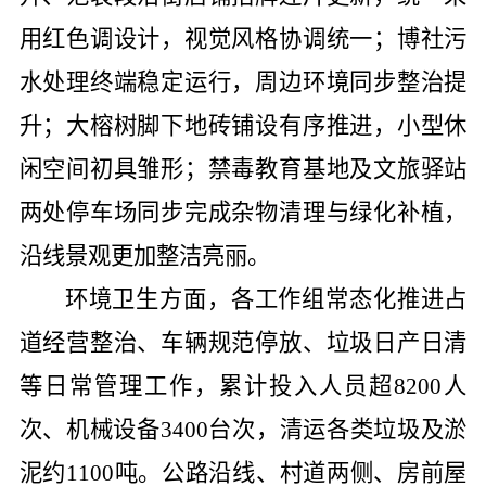
用红色调设计，视觉风格协调统一；博社污
水处理终端稳定运行，周边环境同步整治提
升；大榕树脚下地砖铺设有序推进，小型休
闲空间初具雏形；禁毒教育基地及文旅驿站
两处停车场同步完成杂物清理与绿化补植，
沿线景观更加整洁亮丽。
环境卫生方面，各工作组常态化推进占
道经营整治、车辆规范停放、垃圾日产日清
等日常管理工作，累计投入人员超
8200
人
次、机械设备
3400
台次，清运各类垃圾及淤
泥约
1100
吨。公路沿线、村道两侧、房前屋