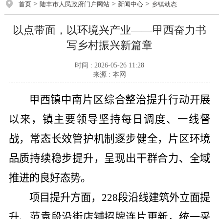
>
>
>
首页
陆丰市人民政府门户网站
新闻中心
乡镇动态
以点带面，以环境兴产业——甲西奋力书
写乡村振兴新篇章
时间 : 2026-05-26 11:28
来源 : 本网
甲西镇中南片区综合整治提升行动开展
以来，镇主要领导坚持每日调度、一线督
战，常态长效管护机制逐步健全，片区环境
品质持续稳步提升，呈现出干群合力、全域
推进的良好态势。
项目提升方面，
228
段沿线建筑外立面提
升、范袁段沿街店铺招牌连片更新，统一采