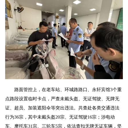
路面管控上，在老车站、环城路路口、永轩宾馆3个重
点路段设置临时卡点，严查未戴头盔、无证驾驶、无牌无
证、超员、加装遮阳伞等突出违法。共查处各类交通违法
行为36宗，其中未戴头盔20宗、无证驾驶16宗；涉电动
车、摩托车31宗、三轮车5宗，依法查扣无牌无证车辆，坚