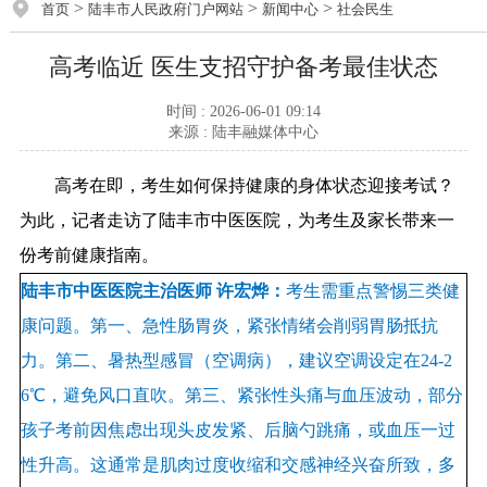
>
>
>
首页
陆丰市人民政府门户网站
新闻中心
社会民生
高考临近 医生支招守护备考最佳状态
时间 : 2026-06-01 09:14
来源 : 陆丰融媒体中心
高考在即，考生如何保持健康的身体状态迎接考试？
为此，记者走访了陆丰市中医医院，为考生及家长带来一
份考前健康指南。
陆丰市中医医院主治医师 许宏烨：
考生需重点警惕三类健
康问题。第一、急性肠胃炎，紧张情绪会削弱胃肠抵抗
力。第二、暑热型感冒（空调病），建议空调设定在24-2
6℃，避免风口直吹。第三、紧张性头痛与血压波动，部分
孩子考前因焦虑出现头皮发紧、后脑勺跳痛，或血压一过
性升高。这通常是肌肉过度收缩和交感神经兴奋所致，多