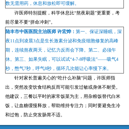
数无需用药，休息和放松即可缓解。
许医师特别提醒，科学休息比“熬夜刷题”更重要，考
前尽量不要“拼命冲刺”。
陆丰市中医医院主治医师 许宏烨：
第一、保证深睡眠，深
夜11点到凌晨3点是生长激素分泌和免疫细胞修复的高峰
期，连续熬夜两天，记忆力反而会下降。第二、必须午
休。第三、如果失眠，可以试试“4-7-8呼吸法”——吸气4
秒，憋气7秒，呼气8秒，循环几次能让心率慢下来。
针对家长普遍关心的“吃什么补脑”问题，许医师指
出，突然改变饮食结构反而可能引发过敏或身体不耐受。
他建议，三餐以平时的家常饭菜为主，用杂粮饭替代白米
饭，让血糖缓慢释放，帮助维持专注力；同时要避免生冷
和过饱，防止突发肠胃不适。