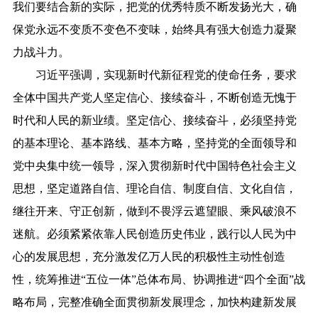
我们要结合新的实际，把党的优秀特质不断发扬光大，确
保党永远不变质不变色不变味，始终具有强大创造力凝聚
力战斗力。
习近平强调，实现新时代新征程党的使命任务，要求
全体中国共产党人坚定信心、接续奋斗，不断创造无愧于
时代和人民的新业绩。坚定信心、接续奋斗，必须坚持党
的基本理论、基本路线、基本方略，坚持党的全面领导和
党中央集中统一领导，深入贯彻新时代中国特色社会主义
思想，坚定道路自信、理论自信、制度自信、文化自信，
继往开来、守正创新，做到不畏浮云遮望眼、乘风破浪不
迷航。必须紧紧依靠人民创造历史伟业，践行以人民为中
心的发展思想，充分激发亿万人民的积极性主动性创造
性，统筹推进“五位一体”总体布局、协调推进“四个全面”战
略布局，完整准确全面贯彻新发展理念，加快构建新发展