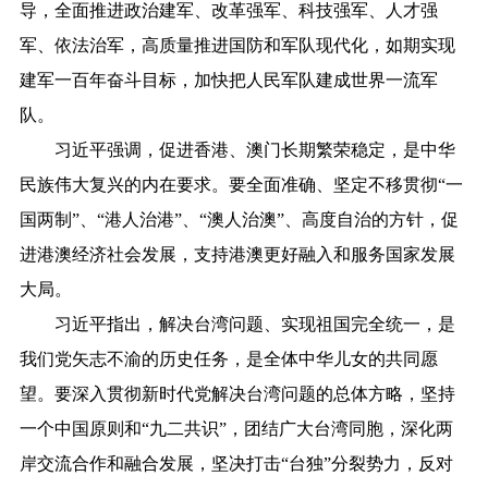
导，全面推进政治建军、改革强军、科技强军、人才强
军、依法治军，高质量推进国防和军队现代化，如期实现
建军一百年奋斗目标，加快把人民军队建成世界一流军
队。
习近平强调，促进香港、澳门长期繁荣稳定，是中华
民族伟大复兴的内在要求。要全面准确、坚定不移贯彻“一
国两制”、“港人治港”、“澳人治澳”、高度自治的方针，促
进港澳经济社会发展，支持港澳更好融入和服务国家发展
大局。
习近平指出，解决台湾问题、实现祖国完全统一，是
我们党矢志不渝的历史任务，是全体中华儿女的共同愿
望。要深入贯彻新时代党解决台湾问题的总体方略，坚持
一个中国原则和“九二共识”，团结广大台湾同胞，深化两
岸交流合作和融合发展，坚决打击“台独”分裂势力，反对