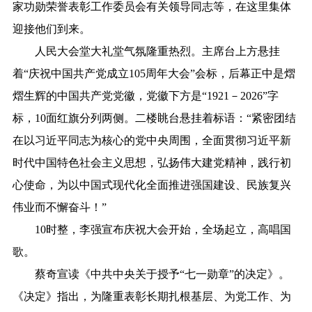
家功勋荣誉表彰工作委员会有关领导同志等，在这里集体
迎接他们到来。
人民大会堂大礼堂气氛隆重热烈。主席台上方悬挂
着“庆祝中国共产党成立105周年大会”会标，后幕正中是熠
熠生辉的中国共产党党徽，党徽下方是“1921－2026”字
标，10面红旗分列两侧。二楼眺台悬挂着标语：“紧密团结
在以习近平同志为核心的党中央周围，全面贯彻习近平新
时代中国特色社会主义思想，弘扬伟大建党精神，践行初
心使命，为以中国式现代化全面推进强国建设、民族复兴
伟业而不懈奋斗！”
10时整，李强宣布庆祝大会开始，全场起立，高唱国
歌。
蔡奇宣读《中共中央关于授予“七一勋章”的决定》。
《决定》指出，为隆重表彰长期扎根基层、为党工作、为