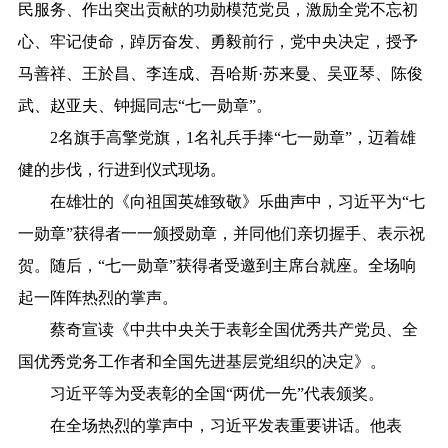
民服务、作出突出贡献的功勋模范党员，激励全党不忘初
心、牢记使命，踔厉奋发、勇毅前行，党中央决定，授予
马善祥、王於昌、李连成、吾哈斯·苏来曼、吴亚琴、陈俊
武、赵亚夫、钟掘同志“七一勋章”。
2名旗手高擎党旗，1名礼兵手捧“七一勋章”，迈着雄
健的步伐，行进到仪式现场。
在雄壮的《向祖国英雄致敬》乐曲声中，习近平为“七
一勋章”获得者一一颁授勋章，并同他们亲切握手、表示祝
贺。随后，“七一勋章”获得者受邀到主席台就座。全场响
起一阵阵热烈的掌声。
蔡奇宣读《中共中央关于表彰全国优秀共产党员、全
国优秀党务工作者和全国先进基层党组织的决定》。
习近平等为受表彰的全国“两优一先”代表颁奖。
在全场热烈的掌声中，习近平发表重要讲话。他表