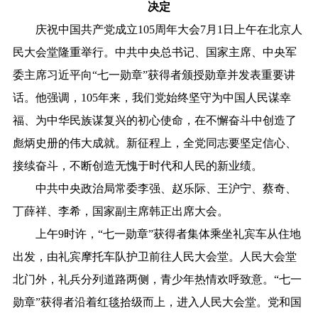
决定
庆祝中国共产党成立105周年大会7月1日上午在北京人
民大会堂隆重举行。中共中央总书记、国家主席、中央军
委主席习近平向“七一勋章”获得者颁授勋章并发表重要讲
话。他强调，105年来，我们党始终坚守为中国人民谋幸
福、为中华民族谋复兴的初心使命，在不懈奋斗中创造了
彪炳史册的伟大成就。新征程上，全党同志要坚定信心、
接续奋斗，不断创造无愧于时代和人民的新业绩。
中共中央政治局常委李强、赵乐际、王沪宁、蔡奇、
丁薛祥、李希，国家副主席韩正出席大会。
上午9时许，“七一勋章”获得者集体乘坐礼宾车从住地
出发，由礼宾摩托车队护卫前往人民大会堂。人民大会堂
北门外，礼兵分列道路两侧，青少年热情欢呼致意。“七一
勋章”获得者沿着红毯拾级而上，进入人民大会堂。党和国