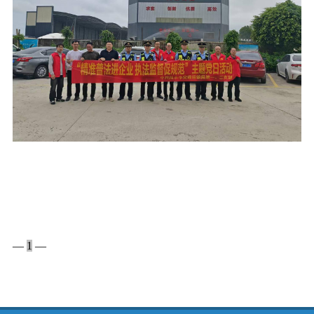
—
1
—