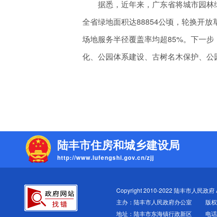
据悉，近年来，广东省将城市园林绿化
全省绿地面积达88854公顷，轮换开放草
场地服务半径覆盖率均超85%。下一
化、公园体系建设、古树名木保护、公
陆丰市住房和城乡建设局
http://www.lufengshi.gov.cn/zjj
Copyright 2010-2022 陆丰市人民政府 All
主办：陆丰市人民政府办公室
版权
地址：陆丰市东海镇行政新区
电话：