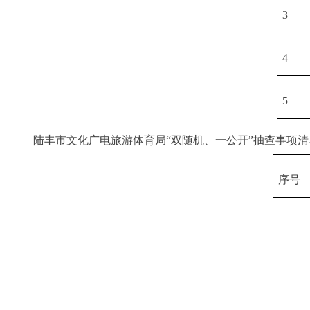
3
4
5
陆丰市文化广电旅游体育局“双随机、一公开”抽查事项清
序号