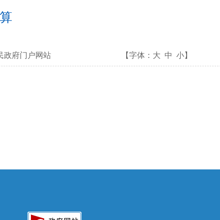
决算
民政府门户网站
【字体：
大
中
小
】