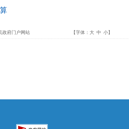
决算
民政府门户网站
【字体：
大
中
小
】