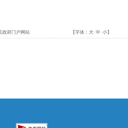
民政府门户网站
【字体：
大
中
小
】