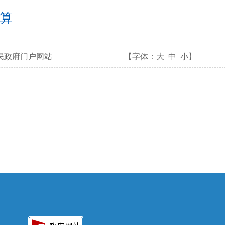
预算
民政府门户网站
【字体：
大
中
小
】