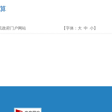
预算
民政府门户网站
【字体：
大
中
小
】