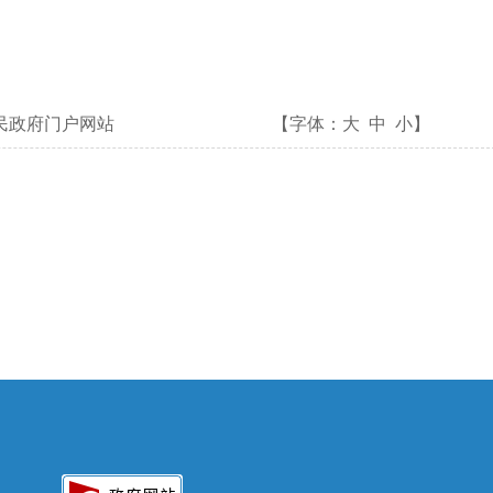
民政府门户网站
【字体：
大
中
小
】