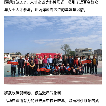
醒狮灯笼
DIY
、人才座谈等多种形式，吸引了近百名群众
与乡土人才参与，现场洋溢着浓浓的年味与温情。
狮武欢腾贺新春，锣鼓激昂气象新
活动在铿锵有力的锣鼓声中拉开帷幕。欧厝村永顺馆的武