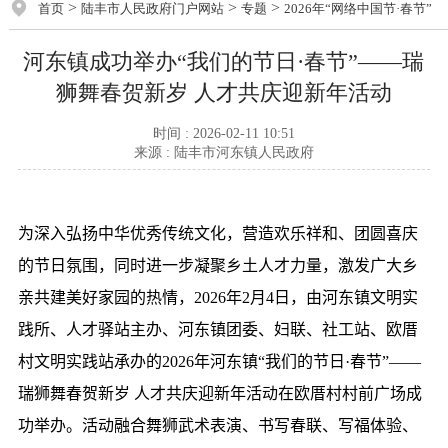
>
>
>
首页
陆丰市人民政府门户网站
专题
2026年“网络中国节·春节”
河东镇成功举办“我们的节日·春节”——瑞
狮舞春贺新岁 人才共庆迎新年活动
时间 : 2026-02-11 10:51
来源 : 陆丰市河东镇人民政府
为深入弘扬中华优秀传统文化，营造欢乐祥和、团圆喜庆
的节日氛围，同时进一步凝聚乡土人才力量，激发广大乡
亲共建美好家园的热情，
2026
年
2
月
4
日，由河东镇文明实
践所、人才驿站主办、
河东镇团委、妇联、社工站、
欧厝
村
文明实践站承办的
2026
年河东镇“我们的节日
·
春节”——
瑞狮舞春贺新岁 人才共庆迎新年活动在欧厝村村前广场成
功举办
。活动融合舞狮武术表演、书写春联、写福体验、