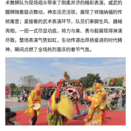
术舞狮队为现场观众带来了刚柔并济的精彩表演。威武的
醒狮随着鼓点舞动，神态活灵活现，展现了祥瑞纳福的传
统寓意；紧接着的武术表演环节，队员们拳脚生风、器械
亮相，一招一式尽显功底，将力与美、勇与毅展现得淋漓
尽致。整场表演气势如虹，生动传递出昂扬奋进的时代精
神，瞬间点燃了全场热烈喜庆的春节气氛。