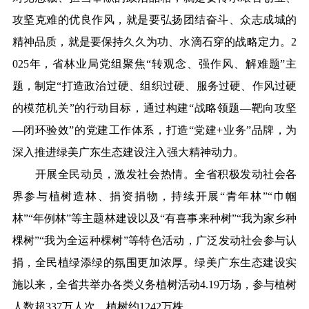
攻坚克难的优良作风，就是要弘扬团结奋斗、众志成城的
精神品质，就是要保持久久为功、水滴石穿的战略定力。2
025年，省林业局党组聚焦“转观念、强作风、解难题”主
题，制定“打造政治过硬、组织过硬、服务过硬、作风过硬
的模范机关”的行动目标，通过构建“战略领题—靶向攻坚
—闭环验效”的党建工作体系，打造“党建+业务”品牌，为
深入推进绿美广东生态建设注入强大精神动力。
开展全民动员，激发社会热情。全省积极发动社会各
界参与植树造林、捐资捐物，持续开展“青年林”“巾帼
林”“年例林”等主题林建设以及“有喜事来种树”“我为家乡种
棵树”“我为全运种棵树”等特色活动，广泛发动社会参与认
捐，全民植绿添绿的氛围更加浓厚。绿美广东生态建设实
施以来，全省共举办各类义务植树活动4.19万场，参与植树
人数超337万人次，植树约1242万株。