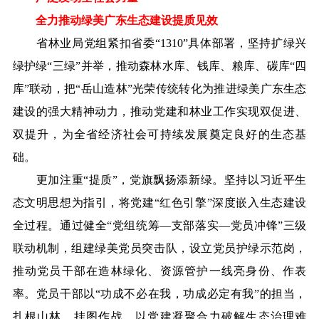
全力推动绿美广东生态建设提质见效
省林业局党组紧扣省委“1310”具体部署，坚持扩绿兴
绿护绿“三绿”并举，推动森林水库、钱库、粮库、碳库“四
库”联动，把“岳山造林”光荣传统转化为推进绿美广东生态
建设的强大精神动力，推动党建和林业工作实现双促进、
双提升，为全省经济社会可持续发展奠定良好的生态基
础。
更加注重“提质”，党旗飘扬添新绿。坚持以习近平生
态文明思想为指引，将党建“红色引擎”深度嵌入生态建设
全过程。通过健全“党组统筹—支部落实—党员冲锋”三级
联动机制，组建绿美党员突击队，设立党员护绿示范岗，
推动党员干部在造林绿化、资源管护一线亮身份、作表
率。党员干部以“功成不必在我，功成必定有我”的担当，
扎根山林、挂图作战，以党建凝聚合力破解生态治理难