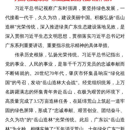
习近平总书记视察广东时强调，要坚持绿色发展，一
代接着一代干，久久为功，建设美丽中国。积极弘扬“岳山
造林”光荣传统，深入推进绿美广东生态建设落地见效，是
深入贯彻习近平生态文明思想，贯彻落实习近平总书记对
广东系列重要讲话、重要指示批示精神的具体举措。
传承历史根脉，弘扬光荣传统。习近平总书记指出，
党的事业、人民的事业，是靠千千万万党员的忠诚奉献而
不断铸就的。20世纪70年代，肇庆市怀集县响应“绿化祖
国”的号召，发动“岳山造林大会战”。经党组织统筹，上万
名踌躇满志的怀集青年奔赴岳山，在极为艰苦的环境下，
高质量完成了3.5万亩造林任务，在延绵荒山上筑起一道牢
固的绿色屏障，形成了“忠诚奉献、艰苦创业、团结奋斗、
久久为功”的“岳山造林”光荣传统。此后，广东以“岳山造
林”为火种，相继实施了“五年消灭荒山，十年绿化广东”“新