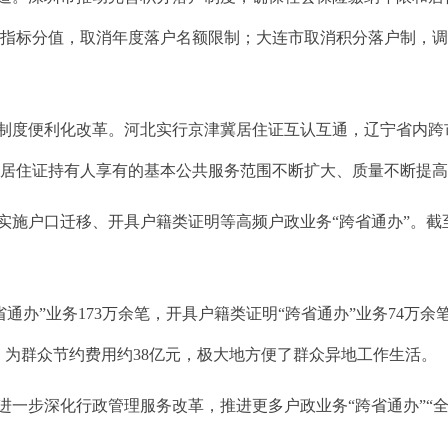
术指标分值，取消年度落户名额限制；大连市取消积分落户制，
度便利化改革。河北实行京津冀居住证互认互通，辽宁省内跨
，居住证持有人享有的基本公共服务范围不断扩大、质量不断提
实施户口迁移、开具户籍类证明等高频户政业务“跨省通办”。
办”业务173万余笔，开具户籍类证明“跨省通办”业务74万余
张，为群众节约费用约38亿元，极大地方便了群众异地工作生活。
步深化行政管理服务改革，推进更多户政业务“跨省通办”“全