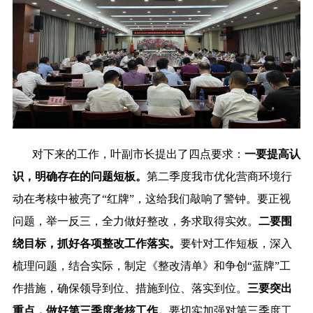
对下来的工作，叶副市长提出了四点要求：
一
要
提高认
识，明确存在的问题短板。
第二季度我市优化营商环境行
动在考核中被亮了“红牌”，这给我们敲响了警钟。要正视
问题，举一反三，全力做好整改，务求取得实效。
二
要
围
绕目标，抓好各项整改工作落实。
要针对工作短板，深入
梳理问题，结合实际，制定《整改清单》和争创“蓝牌”工
作措施，确保领导到位、措施到位、落实到位。
三
要
突出
重点，
做好第
三
季度考核
工作。
要切实加强对第三季度工