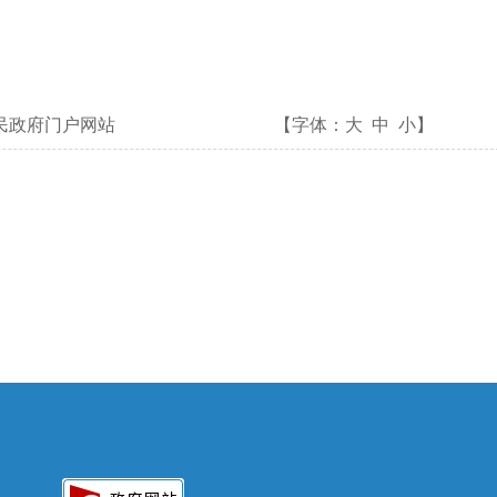
民政府门户网站
【字体：
大
中
小
】