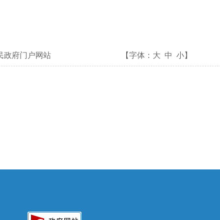
民政府门户网站
【字体：
大
中
小
】