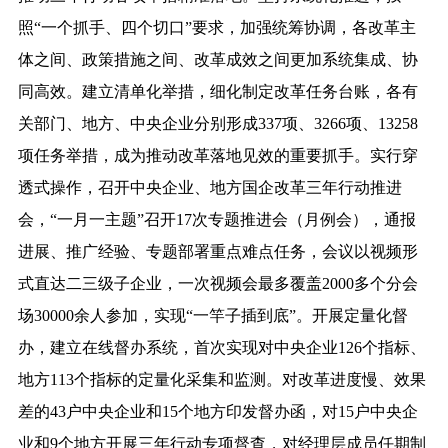
照“一个抓手、四个切口”要求，加强统筹协调，各改革主
体之间、政策措施之间、改革成效之间更加系统集成、协
同高效。建立清单化举措，细化制定改革任务台账，各有
关部门、地方、中央企业分别形成337项、3266项、13258
项任务举措，成为推动改革落地见效的重要抓手。实行穿
透式操作，召开中央企业、地方国企改革三年行动推进
会，“一月一主题”召开17次专题推进会（月例会），通报
进展、推广经验、专题部署重点难点任务，会议以视频形
式直达二三级子企业，一次视频会最多覆盖2000多个分会
场30000余人参加，实现“一竿子插到底”。开展定量化督
办，建立在线督办系统，首次实现对中央企业126个指标、
地方113个指标的定量化采集和监测。对改革进度慢、效果
差的43户中央企业和15个地方印发督办函，对15户中央企
业和9个地方开展三年行动专项督查，对经理层成员任期制