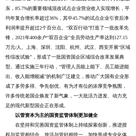
东，85.7%的重要领域混改试点企业营业收入实现增长，平
均年复合增长率超过36%，其中45.7%的试点企业引资后净
利润率提升超过2个百分点。“双百行动”打造了一批改革先
锋，2021年400余户“双百企业”全员劳动生产率达到127.15
万元/人。上海、深圳、沈阳、杭州、武汉、西安开展“区域
性综改试验”，形成了一批国资国企区域综合改革发展典
型。通过实施三年行动，“管理人员能上能下、员工能进能
出、收入能增能减”的机制广泛建立，推动广大国有企业形
成了多劳多得、争先创优、有为才有位的浓厚竞争氛围，
许多传统老国企焕发了新气象，一大批活力迸发、动力充
足的现代新型国企正在形成。
以管资本为主的国资监管体制更加健全
在坚持和完善国资监管体制上持续探索创新，推进授
权与监管相结合、放活与管好相统一，加快形成专业化体