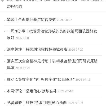
监事会动态
笔谈丨全面提升基层监督质效
2026-08-07
一周"纪"事丨把管党治党形成的良好政治局面巩固好发
展好
2026-08-03
深度关注丨持续纠治招投标领域顽疾
2026-07-27
落实五次全会精神见行动丨以精准监督促招商引资廉洁
规范
2026-07-21
推动监督数字化与行权数字化“如影随形”
2026-07-15
本网评论丨坚定信心 接续奋斗
2026-07-10
见贤思齐丨科技“慧眼”洞照民心所向
2026-07-06