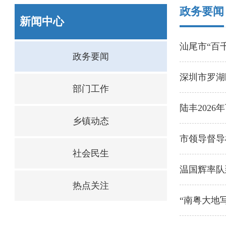
政务要闻
新闻中心
汕尾市“百
政务要闻
深圳市罗湖
部门工作
陆丰202
乡镇动态
市领导督导
社会民生
温国辉率队
热点关注
“南粤大地