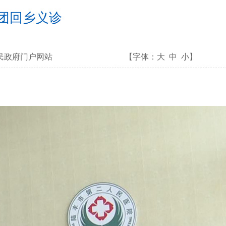
家团回乡义诊
民政府门户网站
【字体：
大
中
小
】