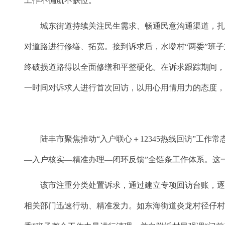
工作不偏航不缺位。
城东街道持续关注民生需求、畅通民意沟通渠道，扎实推
对道路进行修缮、拓宽。接到诉求后，水墘村“两委”班
终破损道路得以全面修缮和平整硬化。在诉求跟踪期间，
一时间对诉求人进行首次回访，以用心用情用力的态度
陆丰市聚焦推动“入户联心＋12345热线回访”工作常
—入户核实—精准办理—闭环反馈”全链条工作体系。这一
该市注重分类处置诉求，通过建立专项回访台账，逐一
相关部门迅速行动、精准发力。如东海街道炎龙村径仔村