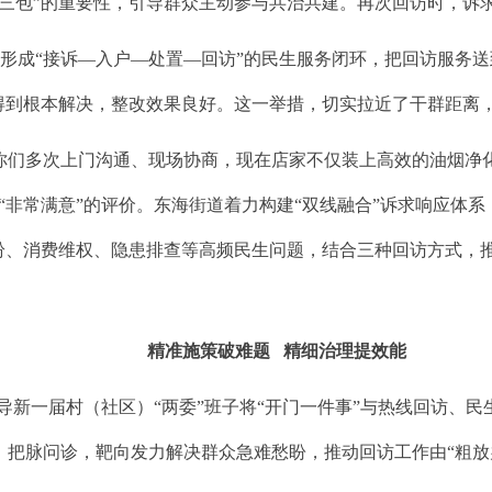
前三包”的重要性，引导群众主动参与共治共建。再次回访时，诉
成“接诉—入户—处置—回访”的民生服务闭环，把回访服务送
已得到根本解决，整改效果良好。这一举措，切实拉近了干群距离
们多次上门沟通、现场协商，现在店家不仅装上高效的油烟净化
非常满意”的评价。东海街道着力构建“双线融合”诉求响应体系，
纷、消费维权、隐患排查等高频民生问题，结合三种回访方式，推动
精准施策破难题 精细治理提效能
导新一届村（社区）“两委”班子将“开门一件事”与热线回访、
脉问诊，靶向发力解决群众急难愁盼，推动回访工作由“粗放办理”