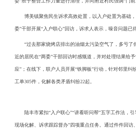
委”班子整合工作力量进行清理，并向附近村民强调“门
博美镇聚焦民生诉求高效处置，以入户处置为基础，形
委”干部开展“入户联心”回访，诉求人表示，噪音问题
“过去那家烧烤店排出的油烟太污染空气了，多亏了你
近的居民在“两委”干部回访时感慨道，并对处理结果给予“
应”；在线下，联户人员开展“铁脚板”行动，针对邻里纠
工单305件，化解各类矛盾纠纷22起。
陆丰市紧扣“入户联心”“讲看听问帮”五字工作法，引
现场化解、诉求跟踪督办”四项重点任务。通过件件回访、把