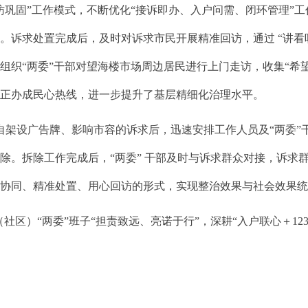
固”工作模式，不断优化“接诉即办、入户问需、闭环管理”工作
。诉求处置完成后，及时对诉求市民开展精准回访，通过 “讲看
织“两委”干部对望海楼市场周边居民进行上门走访，收集“希望
真正办成民心热线，进一步提升了基层精细化治理水平。
自架设广告牌、影响市容的诉求后，迅速安排工作人员及“两委”
除。拆除工作完成后，“两委” 干部及时与诉求群众对接，诉求
门协同、精准处置、用心回访的形式，实现整治效果与社会效果
社区）“两委”班子“担责致远、亮诺于行”，深耕“入户联心＋1