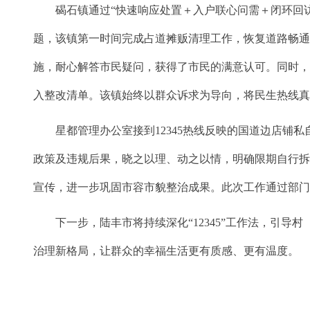
碣石镇通过“快速响应处置＋入户联心问需＋闭环回访巩
题，该镇第一时间完成占道摊贩清理工作，恢复道路畅通
施，耐心解答市民疑问，获得了市民的满意认可。同时，组
入整改清单。该镇始终以群众诉求为导向，将民生热线
星都管理办公室接到12345热线反映的国道边店铺私
政策及违规后果，晓之以理、动之以情，明确限期自行拆
宣传，进一步巩固市容市貌整治成果。此次工作通过部
下一步，陆丰市将持续深化“12345”工作法，引导村（
治理新格局，让群众的幸福生活更有质感、更有温度。