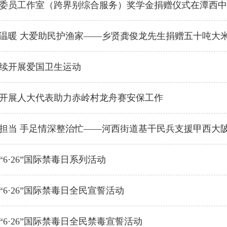
委员工作室（跨界别综合服务）奖学金捐赠仪式在潭西中
温暖 大爱助民护渔家——乡贤龚俊龙先生捐赠五十吨大
续开展爱国卫生运动
开展人大代表助力赤岭村龙舟赛安保工作
担当 手足情深整治忙——河西街道基干民兵支援甲西大
6·26”国际禁毒日系列活动
6·26”国际禁毒日全民宣誓活动
“6·26”国际禁毒日全民禁毒宣誓活动