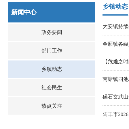
乡镇动态
新闻中心
大安镇持续
政务要闻
金厢镇各级
部门工作
【危难之时
乡镇动态
南塘镇四池
社会民生
碣石玄武山
热点关注
陆丰市20