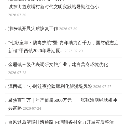
城东街道东埔村新时代文明实践站暑期红色小...
2026-07-30
湖东镇开展灾后恢复工作
2026-07-30
“七彩童年・防毒护航”暨“青年助力百千万，国防砺志启
新程”甲西镇2026年暑期夏...
2026-07-29
金厢镇三级代表调研文旅产业，建言营商环境优化
2026-07-28
潭西镇：4小时连夜抢险顺利化解漫堤风险
2026-07-27
聚焦百千万｜年产值超5000万元！一张张渔网铺就桥冲
共富路
2026-07-24
台风过后清障排涝通路 内湖镇各村全力开展灾后整治