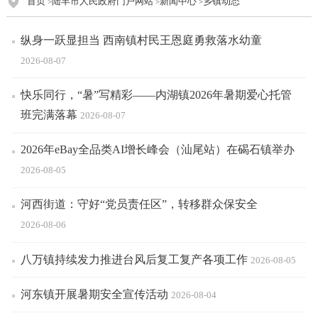
首页
陆丰市人民政府门户网站
新闻中心
乡镇动态
>
>
>
纵身一跃显担当 西南镇村民王恩庭勇救落水幼童
2026-08-07
快乐同行，“暑”写精彩——内湖镇2026年暑期爱心托管
班完满落幕
2026-08-07
2026年eBay全品类AI增长峰会（汕尾站）在碣石镇举办
2026-08-05
河西街道：守好“党员责任区”，转移群众保安全
2026-08-06
八万镇持续发力推进台风后复工复产各项工作
2026-08-05
河东镇开展暑期安全宣传活动
2026-08-04