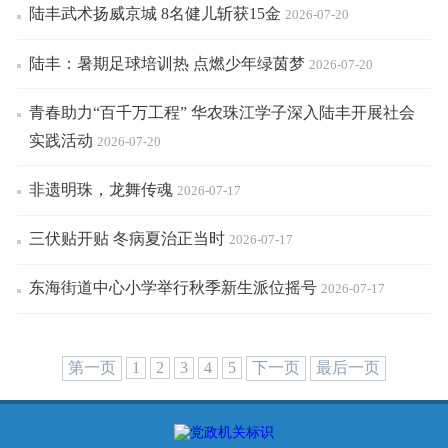
陆丰武术扬威京城 8名健儿斩获15金
2026-07-20
陆丰：暑期足球培训热 点燃少年绿茵梦
2026-07-20
青春助力“百千万工程” 华农珠江学子深入陆丰开展社会
实践活动
2026-07-20
非遗明珠，龙舞传魂
2026-07-17
三伏贴开贴 冬病夏治正当时
2026-07-17
东海街道中心小学举行秋季新生派位摇号
2026-07-17
第一页
1
2
3
4
5
下一页
最后一页