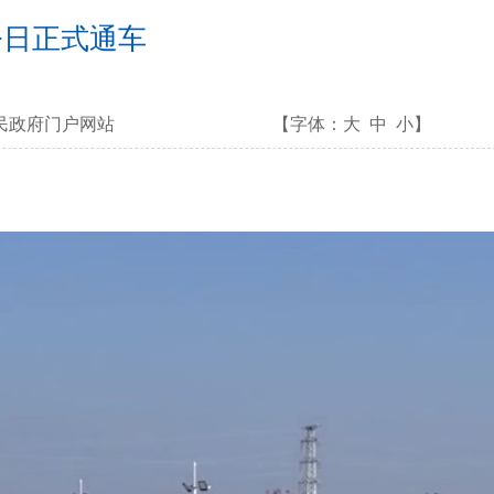
今日正式通车
民政府门户网站
【字体：
大
中
小
】