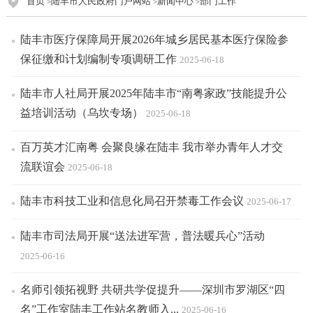
首页
陆丰市人民政府门户网站
新闻中心
部门工作
>
>
>
陆丰市医疗保障局开展2026年城乡居民基本医疗保险参
保征缴和计划编制专项调研工作
2025-06-18
陆丰市人社局开展2025年陆丰市“南粤家政”技能提升公
益培训活动（乌坎专场）
2025-06-18
百万英才汇南粤 会聚良缘在陆丰 我市举办青年人才交
流联谊会
2025-06-18
陆丰市科技工业和信息化局召开禁毒工作会议
2025-06-17
陆丰市司法局开展“送法进军营，普法暖兵心”活动
2025-06-16
名师引领拓视野 共研共学促提升——深圳市罗湖区“四
名”工作室陆丰工作站名教师入...
2025-06-16