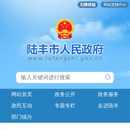
无障碍版
网站首页
政务公开
政务服务
政民互动
专题专栏
走进陆丰
部门镇办