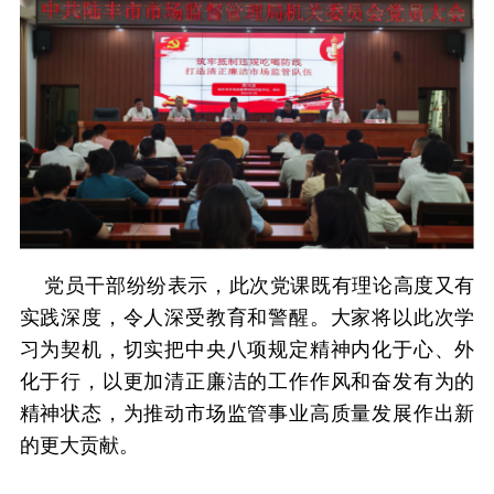
党员干部纷纷表示，此次党课既有理论高度又有
实践深度，令人深受教育和警醒。大家将以此次学
习为契机，切实把中央八项规定精神内化于心、外
化于行，以更加清正廉洁的工作作风和奋发有为的
精神状态，为推动市场监管事业高质量发展作出新
的更大贡献。