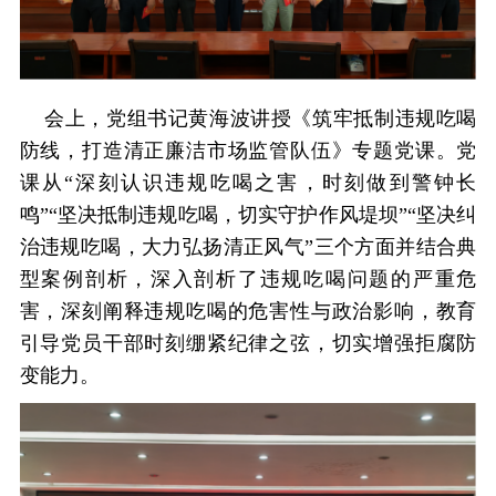
会上，党组书记黄海波讲授《筑牢抵制违规吃喝
防线，打造清正廉洁市场监管队伍》专题党课。党
课从“深刻认识违规吃喝之害，时刻做到警钟长
鸣”“坚决抵制违规吃喝，切实守护作风堤坝”“坚决纠
治违规吃喝，大力弘扬清正风气”三个方面并结合典
型案例剖析，深入剖析了违规吃喝问题的严重危
害，深刻阐释违规吃喝的危害性与政治影响，教育
引导党员干部时刻绷紧纪律之弦，切实增强拒腐防
变能力。