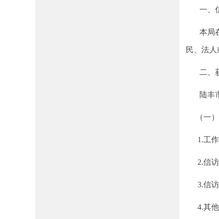
一、信
本局在职
民、法人或者
二、获
陆丰市信
（一）
1.工作
2.信访
3.信访
4.其他