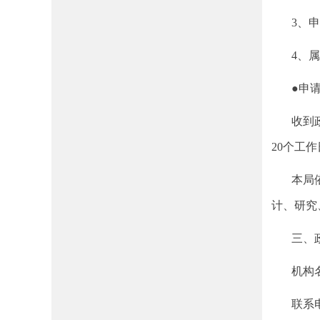
3、申请
4、属于
●申请
收到政府
20个工
本局依申
计、研究
三、政
机构名
联系电话：