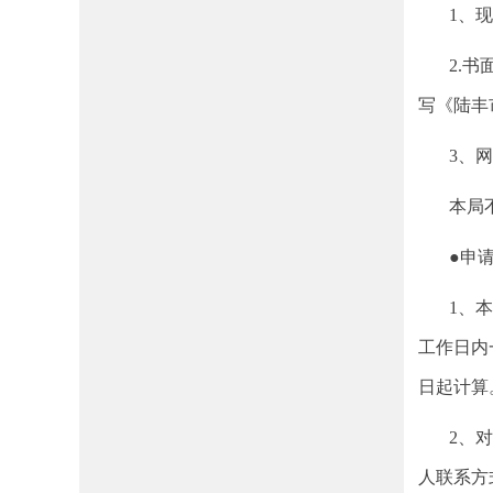
1、现场
2.书面
写《陆丰
3、网上
本局不直
●申请
1、本局
工作日内
日起计算
2、对不
人联系方