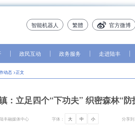
智能机器人
繁體
官方微博
开
政民互动
政务服务
走进陆丰
作动态
>正文
镇：立足四个“下功夫” 织密森林“防
陆丰融媒体中心
字体：
大
中
小
分享到