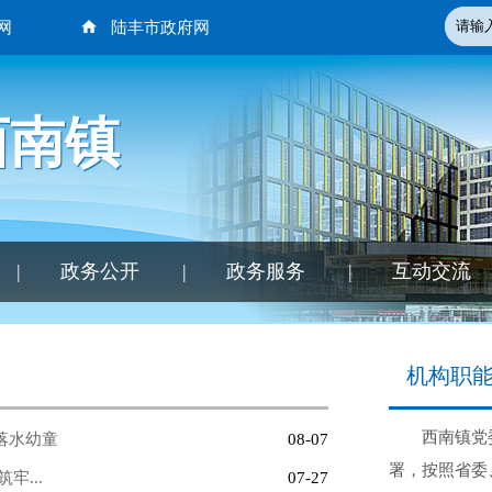
网
陆丰市政府网
西南镇
|
政务公开
|
政务服务
|
互动交流
机构职
西南镇党
落水幼童
08-07
署，按照省委
牢...
07-27