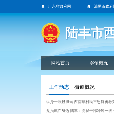
广东省政府网
汕尾市政府
陆丰市
网站首页
|
乡镇概况
工作动态
街道概况
纵身一跃显担当 西南镇村民王恩庭勇救
党员就在身边 陆丰：党员干部冲锋一线 筑