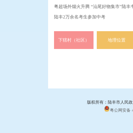
粤超场外烟火升腾 “汕尾好物集市”陆丰
陆丰2万余名考生参加中考
下辖村（社区）
地理位置
版权所有：陆丰市人民政府
粤公网安备 44