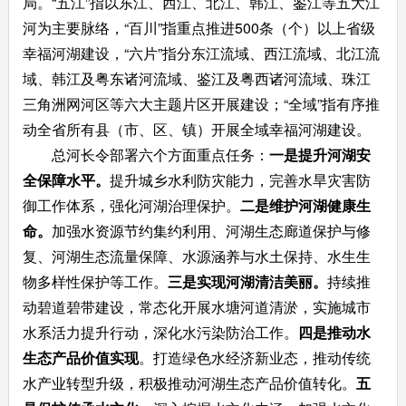
局。“五江”指以东江、西江、北江、韩江、鉴江等五大江
河为主要脉络，“百川”指重点推进500条（个）以上省级
幸福河湖建设，“六片”指分东江流域、西江流域、北江流
域、韩江及粤东诸河流域、鉴江及粤西诸河流域、珠江
三角洲网河区等六大主题片区开展建设；“全域”指有序推
动全省所有县（市、区、镇）开展全域幸福河湖建设。
总河长令部署六个方面重点任务：
一是提升河湖安
全保障水平。
提升城乡水利防灾能力，完善水旱灾害防
御工作体系，强化河湖治理保护。
二是维护河湖健康生
命。
加强水资源节约集约利用、河湖生态廊道保护与修
复、河湖生态流量保障、水源涵养与水土保持、水生生
物多样性保护等工作。
三是实现河湖清洁美丽。
持续推
动碧道碧带建设，常态化开展水塘河道清淤，实施城市
水系活力提升行动，深化水污染防治工作。
四是推动水
生态产品价值实现
。打造绿色水经济新业态，推动传统
水产业转型升级，积极推动河湖生态产品价值转化。
五