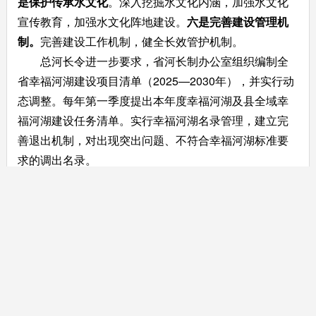
是保护传承水文化
。深入挖掘水文化内涵，加强水文化
宣传教育，加强水文化阵地建设。
六是完善建设管理机
制。
完善建设工作机制，健全长效管护机制。
总河长令进一步要求，省河长制办公室组织编制全
省幸福河湖建设项目清单（2025—2030年），并实行动
态调整。每年第一季度提出本年度幸福河湖及县全域幸
福河湖建设任务清单。实行幸福河湖名录管理，建立完
善退出机制，对出现突出问题、不符合幸福河湖标准要
求的调出名录。
为贯彻落实总河长令，省河长制办公室将会同省有关部
门加强指导，进一步配套出台全域幸福河湖建设工作方
案及相关标准，推动全域幸福河湖项目建设，着力满足
人民群众日益增长的美好生活需要，助力“百县千镇万村
高质量发展工程”和绿美广东生态建设，奋力绘就水美南
粤幸福河湖新画卷。