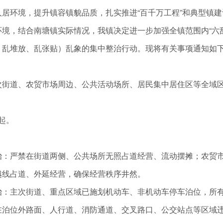
环境，提升镇容镇貌品质，扎实推进“百千万工程”和典型镇建
境，结合南塘镇实际情况，我镇决定进一步加强全镇范围内“六
、乱堆放、乱张贴）乱象的集中整治行动。现将有关事项通知如
道、农贸市场周边、公共活动场所、居民集中居住区等全域
起。
严禁在街道两侧、公共场所无照占道经营、流动摆摊；农贸市
越线占道、外延经营，确保经营秩序井然。
主次街道、重点区域已施划机动车、非机动车停车泊位，所有
在泊位外路面、人行道、消防通道、交叉路口、公交站点等区域