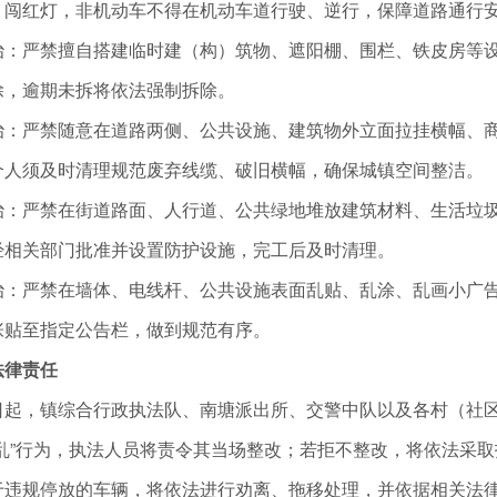
、闯红灯，非机动车不得在机动车道行驶、逆行，保障道路通行
严禁擅自搭建临时建（构）筑物、遮阳棚、围栏、铁皮房等设
除，逾期未拆将依法强制拆除。
严禁随意在道路两侧、公共设施、建筑物外立面拉挂横幅、商
个人须及时清理规范废弃线缆、破旧横幅，确保城镇空间整洁。
严禁在街道路面、人行道、公共绿地堆放建筑材料、生活垃圾
经相关部门批准并设置防护设施，完工后及时清理。
严禁在墙体、电线杆、公共设施表面乱贴、乱涂、乱画小广告
张贴至指定公告栏，做到规范有序。
法律责任
，镇综合行政执法队、南塘派出所、交警中队以及各村（社区
乱”行为，执法人员将责令其当场整改；若拒不整改，将依法采
于违规停放的车辆，将依法进行劝离、拖移处理，并依据相关法