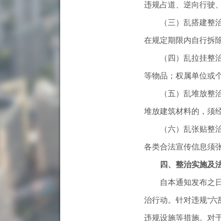
违规占道、逆向行驶
（三）乱搭建整治：
在规定期限内自行拆
（四）乱拉挂整治：
等物品；权属单位或
（五）乱堆放整治：
堆放建筑材料的，须
（六）乱张贴整治：
各类合法宣传信息须
四、整治实施及
自本通知发布之日起
治行动。针对违规“六
违规设施等措施。对