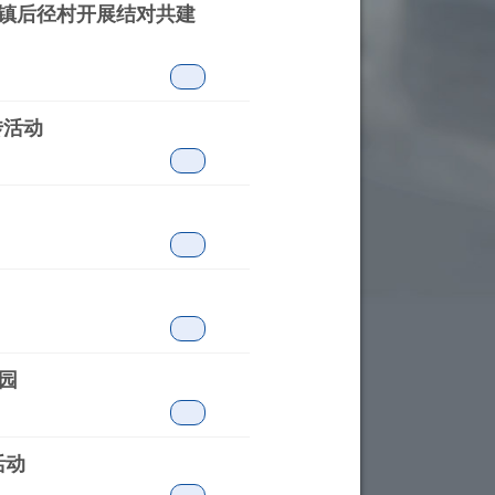
塘镇后径村开展结对共建
传活动
园
活动