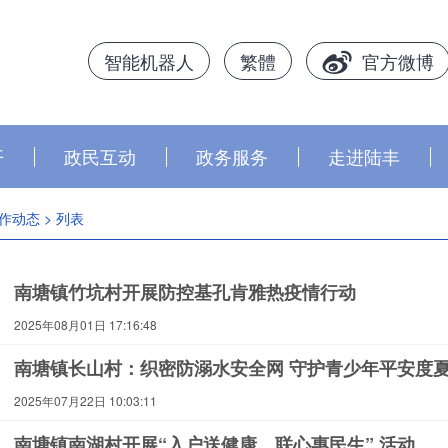
智能机器人
繁體
官方微博
开
政民互动
政务服务
走进陆丰
作动态
> 列表
南塘镇竹坑村开展防控基孔肯雅热疫情行动
2025年08月01日 17:16:48
南塘镇长山村：织密防溺水安全网 守护青少年平安度
2025年07月22日 10:03:11
南塘镇南湖村开展“入户送健康，联心惠民生” 活动