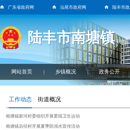
广东省政府网
汕尾市政府网
陆丰市政
陆丰市南塘镇
网站首页
|
乡镇概况
|
政务公开
工作动态
街道概况
南塘镇新河村委组织开展爱国卫生运动
南塘镇后径村开展夏季防溺水宣传活动