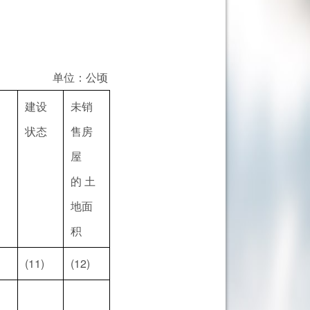
单位：公顷
建设
未销
状态
售房
屋
的 土
地面
积
(11)
(12)