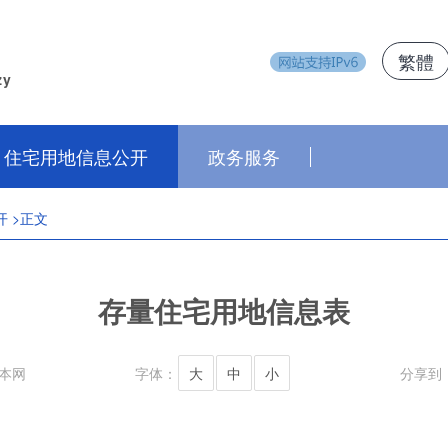
繁體
zy
住宅用地信息公开
政务服务
开
>正文
存量住宅用地信息表
本网
字体：
大
中
小
分享到