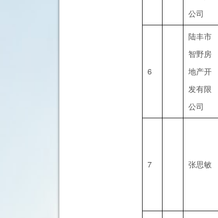
公司
陆丰市
智野房
6
地产开
发有限
公司
7
张思敏