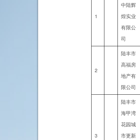
中陆辉
1
煌实业
有限公
司
陆丰市
高福房
2
地产有
限公司
陆丰市
海甲湾
花园城
3
市更新