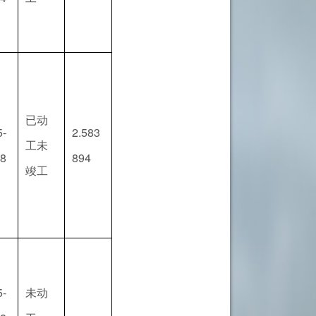
已动
5-
2.583
工未
28
894
竣工
5-
未动