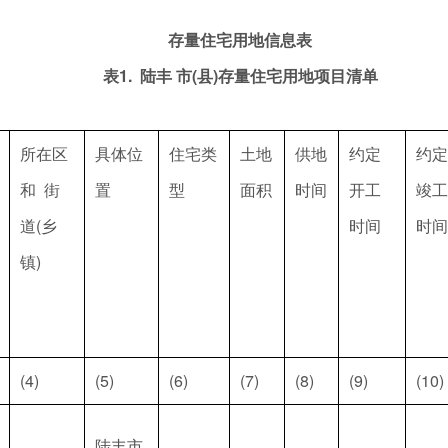
存量住宅用地信息表
表1
.
陆丰
市(县)存量住宅用地项目清单
所在区
具体位
住宅类
土地
供地
约定
约定
和  街
置
型
面积
时间
开工
竣工
道(乡
时间
时间
镇)
(4)
(5)
(6)
(7)
(8)
(9)
(10)
陆丰市