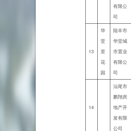
有限公
司
华
陆丰市
堂
华堂城
13
里
市置业
花
有限公
园
司
汕尾市
鹏翔房
14
地产开
发有限
公司