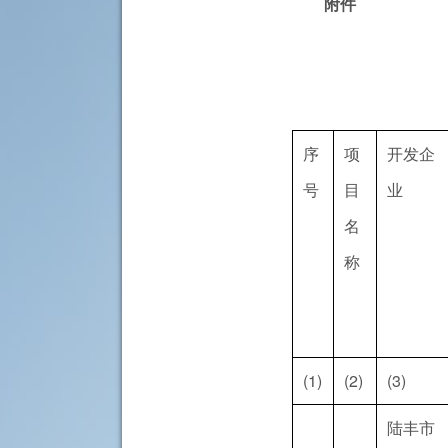
附件
序
项
开发企
号
目
业
名
称
(1)
(2)
(3)
陆丰市