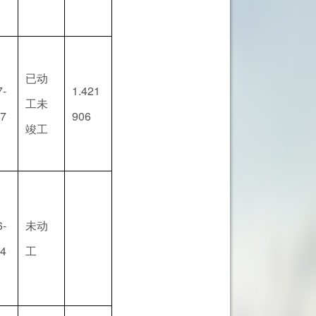
已动
7-
1.421
工未
07
906
竣工
6-
未动
24
工