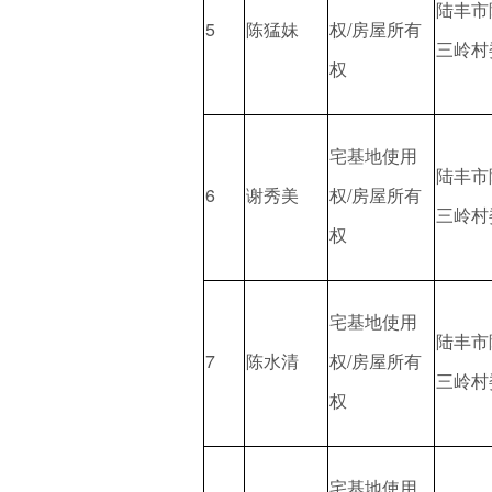
陆丰市
5
陈猛妹
权/房屋所有
三岭村
权
宅基地使用
陆丰市
6
谢秀美
权/房屋所有
三岭村
权
宅基地使用
陆丰市
7
陈水清
权/房屋所有
三岭村
权
宅基地使用