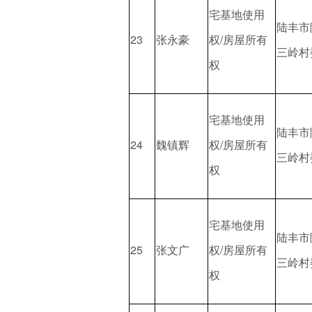
宅基地使用
陆丰市
23
张永豪
权/房屋所有
三岭村
权
宅基地使用
陆丰市
24
魏镇辉
权/房屋所有
三岭村
权
宅基地使用
陆丰市
25
张文广
权/房屋所有
三岭村
权