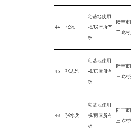
宅基地使用
陆丰市
44
张添
权/房屋所有
三岭村
权
宅基地使用
陆丰市
45
张志浩
权/房屋所有
三岭村
权
宅基地使用
陆丰市
46
张水兵
权/房屋所有
三岭村
权