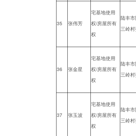
宅基地使用
陆丰市
35
张伟芳
权/房屋所有
三岭村
权
宅基地使用
陆丰市
36
张金星
权/房屋所有
三岭村
权
宅基地使用
陆丰市
37
张玉波
权/房屋所有
三岭村
权