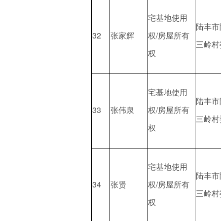
宅基地使用
陆丰市
32
张家辉
权/房屋所有
三岭村
权
宅基地使用
陆丰市
33
张伟泉
权/房屋所有
三岭村
权
宅基地使用
陆丰市
34
张贤
权/房屋所有
三岭村
权