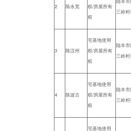
陆丰市
2
陈永宽
权/房屋所有
三岭村
权
宅基地使用
陆丰市
3
陈汉州
权/房屋所有
三岭村
权
宅基地使用
陆丰市
4
陈波古
权/房屋所有
三岭村
权
宅基地使用