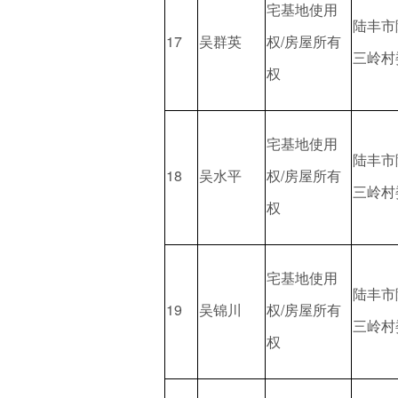
宅基地使用
陆丰市
17
吴群英
权/房屋所有
三岭村
权
宅基地使用
陆丰市
18
吴水平
权/房屋所有
三岭村
权
宅基地使用
陆丰市
19
吴锦川
权/房屋所有
三岭村
权