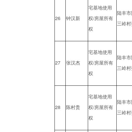
宅基地使用
陆丰市
26
钟汉新
权/房屋所有
三岭村
权
宅基地使用
陆丰市
27
张汉杰
权/房屋所有
三岭村
权
宅基地使用
陆丰市
28
陈村贵
权/房屋所有
三岭村
权