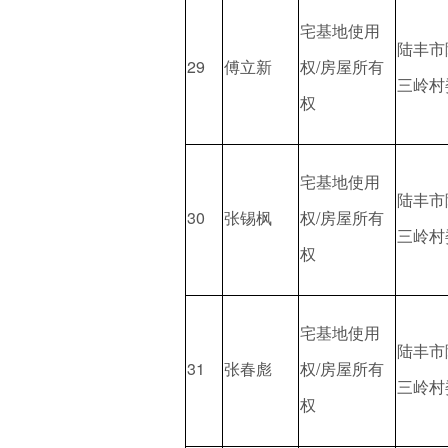
宅基地使用
陆丰市
29
傅立新
权/房屋所有
三岭村
权
宅基地使用
陆丰市
30
张锡枫
权/房屋所有
三岭村
权
宅基地使用
陆丰市
31
张春彪
权/房屋所有
三岭村
权