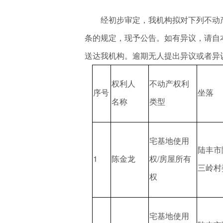
经初步审定，我机构拟对下列不动产
条的规定，现予公告。如有异议，请自本
送达我机构。逾期无人提出异议或者异
权利人
不动产权利
序号
坐落
名称
类型
宅基地使用
陆丰市
1
陈金龙
权/房屋所有
三岭村
权
宅基地使用