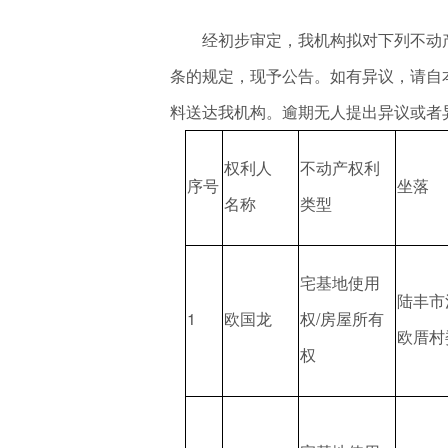
经初步审定，我机构拟对下列不动产
条的规定，现予公告。如有异议，请自本
料送达我机构。逾期无人提出异议或者
权利人
不动产权利
序号
坐落
名称
类型
宅基地使用
陆丰市
1
欧国龙
权/房屋所有
欧厝村
权