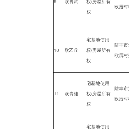
9
欧青武
权/房屋所有
欧厝村
权
宅基地使用
陆丰市
10
欧乙丘
权/房屋所有
欧厝村
权
宅基地使用
陆丰市
11
欧青雄
权/房屋所有
欧厝村
权
宅基地使用