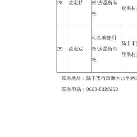
28
欧宏持
权/房屋所有
欧厝村
权
宅基地使用
陆丰市
29
欧宏双
权/房屋所有
欧厝村
权
联系地址：陆丰市行政新区永平路北
联系电话：0660-8823963