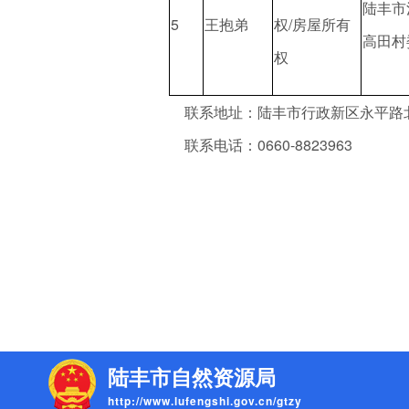
陆丰市
5
王抱弟
权/房屋所有
高田村
权
联系地址：陆丰市行政新区永平路北
联系电话：0660-8823963
陆丰市自然资源局
http://www.lufengshi.gov.cn/gtzy