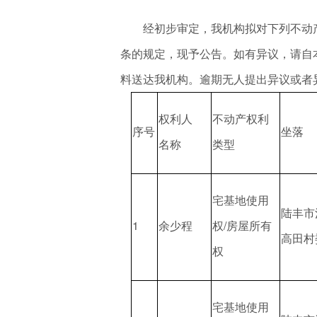
经初步审定，我机构拟对下列不动产
条的规定，现予公告。如有异议，请自本
料送达我机构。逾期无人提出异议或者
权利人
不动产权利
序号
坐落
名称
类型
宅基地使用
陆丰市
1
余少程
权/房屋所有
高田村
权
宅基地使用