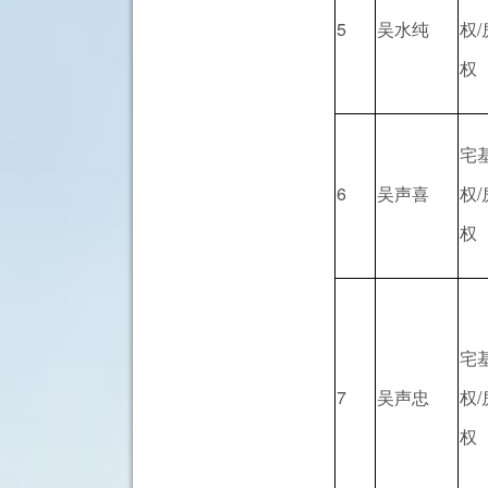
5
吴水纯
权
权
宅
6
吴声喜
权
权
宅
7
吴声忠
权
权