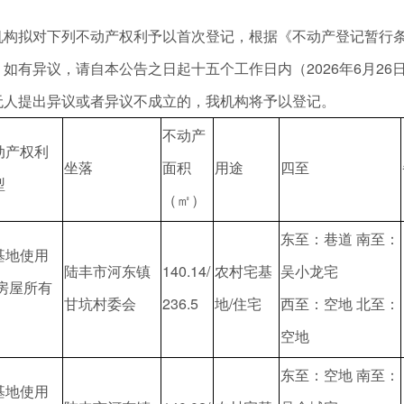
拟对下列不动产权利予以首次登记，根据《不动产登记暂行条
如有异议，请自本公告之日起十五个工作日内（2026年6月26
无人提出异议或者异议不成立的，我机构将予以登记。
不动产
动产权利
坐落
面积
用途
四至
型
（㎡）
东至：巷道 南至：
基地使用
陆丰市河东镇
140.14/
农村宅基
吴小龙宅
/房屋所有
甘坑村委会
236.5
地/住宅
西至：空地 北至：
空地
东至：空地 南至：
基地使用