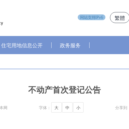
繁體
zy
住宅用地信息公开
政务服务
不动产首次登记公告
本网
字体：
大
中
小
分享到