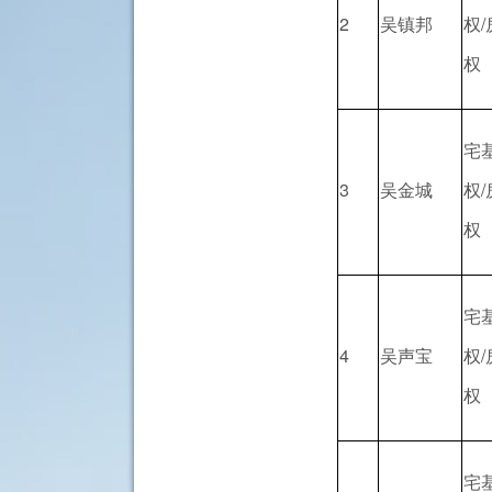
2
吴镇邦
权
权
宅
3
吴金城
权
权
宅
4
吴声宝
权
权
宅